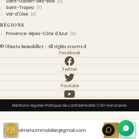
Saint-Gatien-des-Bois
(2)
Saint-Tropez
(7)
Val-d'Oise
(0)
RÉGIONS
Provence-Alpes-Côte d'Azur
(5)
© Olmeta Immobilier - All rights reserved
Facebook
Twitter
Youtube
Mentions légales
Politique de confidentialité
CGU
Honoraires
•
•
•
🇫🇷
olmeta.immobilier@gmail.com