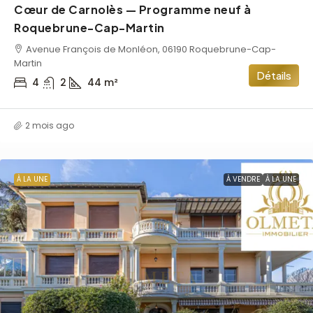
Cœur de Carnolès — Programme neuf à
Roquebrune-Cap-Martin
Avenue François de Monléon, 06190 Roquebrune-Cap-
Martin
Détails
4
2
44
m²
2 mois ago
À LA UNE
À VENDRE
À LA UNE