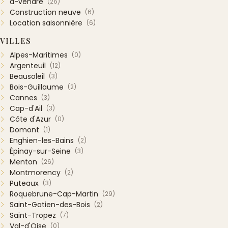
a-vendre
(26)
Construction neuve
(6)
Location saisonnière
(6)
VILLES
Alpes-Maritimes
(0)
Argenteuil
(12)
Beausoleil
(3)
Bois-Guillaume
(2)
Cannes
(3)
Cap-d'Ail
(3)
Côte d'Azur
(0)
Domont
(1)
Enghien-les-Bains
(2)
Épinay-sur-Seine
(3)
Menton
(26)
Montmorency
(2)
Puteaux
(3)
Roquebrune-Cap-Martin
(29)
Saint-Gatien-des-Bois
(2)
Saint-Tropez
(7)
Val-d'Oise
(0)