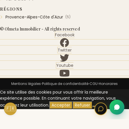
RÉGIONS
Provence-Alpes-Côte d'Azur
(5)
© Olmeta Immobilier - All rights reserved
Facebook
Twitter
Youtube
Mentions légales
Politique de confidentialité
CGU
Honoraires
•
•
•
Ce site utilise des cookies pour vous offrir la meilleure
expérience possible. En continuant votre navigation, vous
acceptez leur utilisation.
Accepter
Refuser
🇫🇷