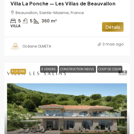
Villa La Ponche — Les Villas de Beauvallon
Beauvallon, Sainte-Maxime, France
5
5
360
m²
VILLA
Détails
3 mois ago
Océane OLMETA
À VENDRE
CONSTRUCTION NEUVE
COUP DE CŒUR
À LA UNE