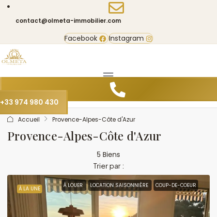
contact@olmeta-immobilier.com
Facebook
Instagram
+33 974 980 430
Accueil
Provence-Alpes-Côte d'Azur
Provence-Alpes-Côte d'Azur
5 Biens
Trier par :
À LOUER
LOCATION SAISONNIÈRE
COUP-DE-COEUR
À LA UNE