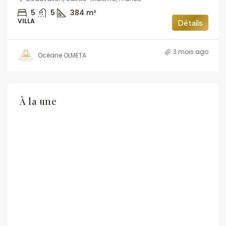
5
5
384
m²
VILLA
Détails
3 mois ago
Océane OLMETA
À la une