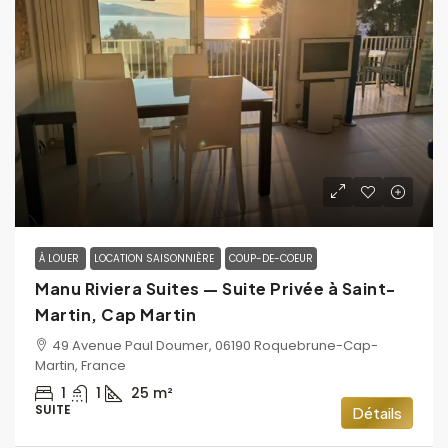
À LOUER
LOCATION SAISONNIÈRE
COUP-DE-COEUR
Manu Riviera Suites — Suite Privée à Saint-
Martin, Cap Martin
49 Avenue Paul Doumer, 06190 Roquebrune-Cap-
Martin, France
1
1
25
m²
SUITE
Détails