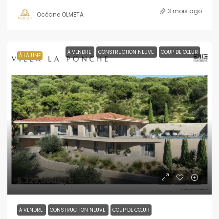
3 mois ago
Océane OLMETA
À VENDRE
CONSTRUCTION NEUVE
COUP DE CŒUR
À LA UNE
5,325,000€
/€
À VENDRE
CONSTRUCTION NEUVE
COUP DE CŒUR