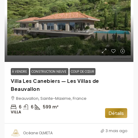
7,350,000€
/€
À VENDRE
CONSTRUCTION NEUVE
COUP DE CŒUR
Villa Les Canebiers — Les Villas de
Beauvallon
Beauvallon, Sainte-Maxime, France
6
6
599
m²
VILLA
Détails
3 mois ago
Océane OLMETA