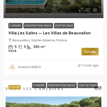
5,530,000€
/€
À VENDRE
CONSTRUCTION NEUVE
COUP DE CŒUR
Villa Les Salins — Les Villas de Beauvallon
Beauvallon, Sainte-Maxime, France
5
5
385
m²
VILLA
Détails
3 mois ago
Océane OLMETA
À VENDRE
CONSTRUCTION NEUVE
COUP DE CŒUR
À LA UNE