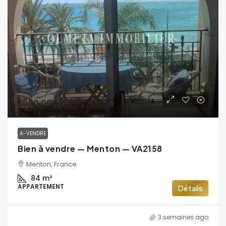
1,050,000€
A-VENDRE
Bien à vendre — Menton — VA2158
Menton, France
84
m²
APPARTEMENT
Détails
3 semaines ago