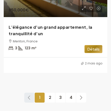
850,000€
L’élégance d’un grand appartement, la
tranquillité d’un
Menton, France
3
123
m²
Détails
2 mois ago
1
2
3
4