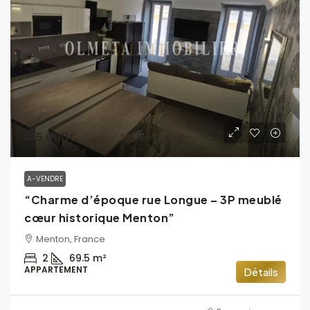
415,000€
A-VENDRE
“Charme d’époque rue Longue – 3P meublé
cœur historique Menton”
Menton, France
2
69.5
m²
APPARTEMENT
Détails