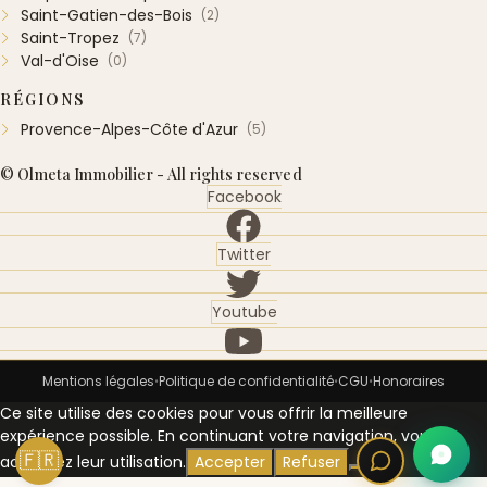
Saint-Gatien-des-Bois
(2)
Saint-Tropez
(7)
Val-d'Oise
(0)
RÉGIONS
Provence-Alpes-Côte d'Azur
(5)
© Olmeta Immobilier - All rights reserved
Facebook
Twitter
Youtube
Mentions légales
Politique de confidentialité
CGU
Honoraires
•
•
•
Ce site utilise des cookies pour vous offrir la meilleure
expérience possible. En continuant votre navigation, vous
🇫🇷
acceptez leur utilisation.
Accepter
Refuser