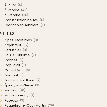
À louer
(6)
À vendre
(42)
a-vendre
(26)
Construction neuve
(6)
Location saisonnière
(6)
VILLES
Alpes-Maritimes
(0)
Argenteuil
(12)
Beausoleil
(3)
Bois-Guillaume
(2)
Cannes
(3)
Cap-d'Ail
(3)
Côte d'Azur
(0)
Domont
(1)
Enghien-les-Bains
(2)
Épinay-sur-Seine
(3)
Menton
(26)
Montmorency
(2)
Puteaux
(3)
Roquebrune-Cap-Martin
(29)