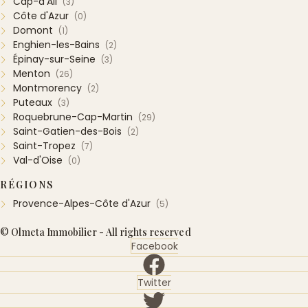
Cap-d'Ail
(3)
Côte d'Azur
(0)
Domont
(1)
Enghien-les-Bains
(2)
Épinay-sur-Seine
(3)
Menton
(26)
Montmorency
(2)
Puteaux
(3)
Roquebrune-Cap-Martin
(29)
Saint-Gatien-des-Bois
(2)
Saint-Tropez
(7)
Val-d'Oise
(0)
RÉGIONS
Provence-Alpes-Côte d'Azur
(5)
© Olmeta Immobilier - All rights reserved
Facebook
Twitter