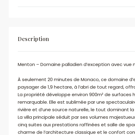
olmeta.immobilier@gmail.com
Voir les biens
Description
Menton – Domaine palladien d’exception avec vue
À seulement 20 minutes de Monaco, ce domaine d’ex
paysager de 1,9 hectare, à l’abri de tout regard, off
La propriété développe environ 900m² de surfaces h
remarquable. Elle est sublimée par une spectaculair
En soumettant ce formulaire, j'accepte les
rivière et d’une source naturelle, le tout dominant l
conditions d'utilisation
La villa principale séduit par ses volumes majestueux
cinq suites aux prestations raffinées et salle de spor
Envoyer des Emails
charme de l’architecture classique et le confort co