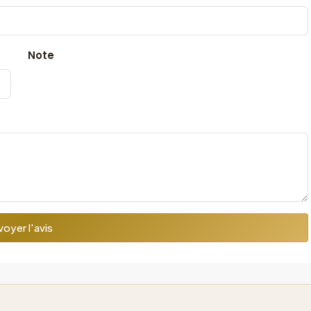
Note
oyer l'avis
S