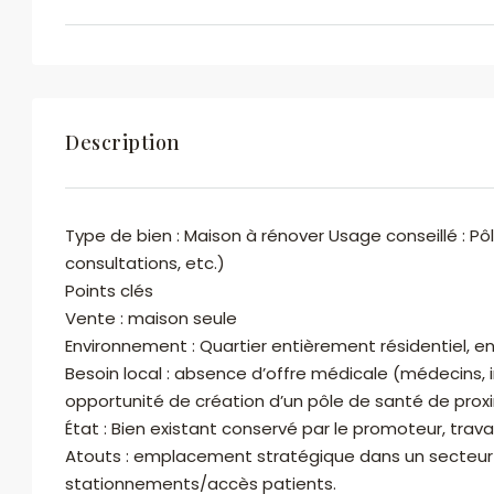
olmeta.immobilier@gmail.com
Voir les biens
Description
Type de bien : Maison à rénover Usage conseillé : Pôl
consultations, etc.)
Points clés
Vente : maison seule
Environnement : Quartier entièrement résidentiel, e
Besoin local : absence d’offre médicale (médecins, 
En soumettant ce formulaire, j'accepte les
opportunité de création d’un pôle de santé de proxi
conditions d'utilisation
État : Bien existant conservé par le promoteur, trav
Atouts : emplacement stratégique dans un secteur d
Envoyer des Emails
stationnements/accès patients.