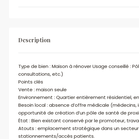
Océane OLMETA
Voir les biens
Description
Type de bien : Maison à rénover Usage conseillé : Pôl
consultations, etc.)
Points clés
Vente : maison seule
Environnement : Quartier entièrement résidentiel, e
Besoin local : absence d’offre médicale (médecins, 
En soumettant ce formulaire, j'accepte les
opportunité de création d’un pôle de santé de proxi
conditions d'utilisation
État : Bien existant conservé par le promoteur, trav
Atouts : emplacement stratégique dans un secteur d
Envoyer des Emails
Appeler
stationnements/accès patients.