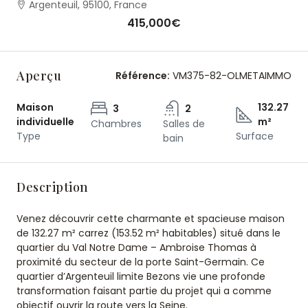
Argenteuil, 95100, France
415,000€
Aperçu
Référence:
VM375-82-OLMETAIMMO
Maison
132.27
3
2
individuelle
m²
Chambres
Salles de
Type
Surface
bain
Description
Venez découvrir cette charmante et spacieuse maison
de 132.27 m² carrez (153.52 m² habitables) situé dans le
quartier du Val Notre Dame – Ambroise Thomas à
proximité du secteur de la porte Saint-Germain. Ce
quartier d’Argenteuil limite Bezons vie une profonde
transformation faisant partie du projet qui a comme
objectif ouvrir la route vers la Seine.