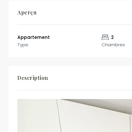
Aperçu
Océane OLMETA
Voir les biens
Appartement
2
Type
Chambres
Description
En soumettant ce formulaire, j'accepte les
conditions d'utilisation