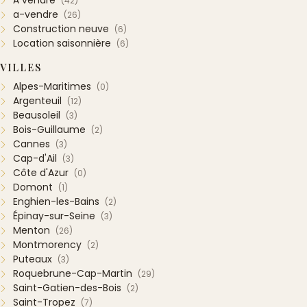
À vendre
(42)
a-vendre
(26)
Construction neuve
(6)
Location saisonnière
(6)
VILLES
Alpes-Maritimes
(0)
Argenteuil
(12)
Beausoleil
(3)
Bois-Guillaume
(2)
Cannes
(3)
Cap-d'Ail
(3)
Côte d'Azur
(0)
Domont
(1)
Enghien-les-Bains
(2)
Épinay-sur-Seine
(3)
Menton
(26)
Montmorency
(2)
Puteaux
(3)
Roquebrune-Cap-Martin
(29)
Saint-Gatien-des-Bois
(2)
Saint-Tropez
(7)