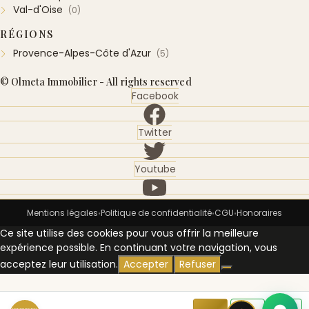
Val-d'Oise
(0)
RÉGIONS
Provence-Alpes-Côte d'Azur
(5)
© Olmeta Immobilier - All rights reserved
Facebook
Twitter
Youtube
Mentions légales
Politique de confidentialité
CGU
Honoraires
•
•
•
Ce site utilise des cookies pour vous offrir la meilleure
expérience possible. En continuant votre navigation, vous
acceptez leur utilisation.
Accepter
Refuser