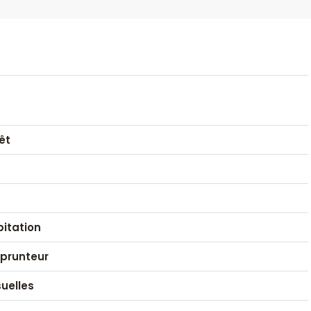
êt
itation
prunteur
uelles