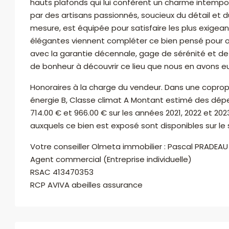
hauts plafonds qui lui confèrent un charme intemp
par des artisans passionnés, soucieux du détail et du
mesure, est équipée pour satisfaire les plus exigea
élégantes viennent compléter ce bien pensé pour off
avec la garantie décennale, gage de sérénité et de
de bonheur à découvrir ce lieu que nous en avons eu 
Honoraires à la charge du vendeur. Dans une copropr
énergie B, Classe climat A Montant estimé des dépe
714.00 € et 966.00 € sur les années 2021, 2022 et 20
auxquels ce bien est exposé sont disponibles sur le 
Votre conseiller Olmeta immobilier : Pascal PRADEAU
Agent commercial (Entreprise individuelle)
RSAC 413470353
RCP AVIVA abeilles assurance