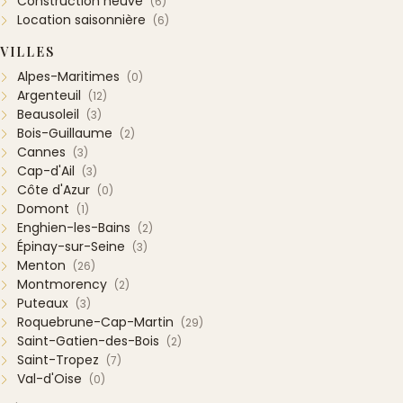
Construction neuve
(6)
Location saisonnière
(6)
VILLES
Alpes-Maritimes
(0)
Argenteuil
(12)
Beausoleil
(3)
Bois-Guillaume
(2)
Cannes
(3)
Cap-d'Ail
(3)
Côte d'Azur
(0)
Domont
(1)
Enghien-les-Bains
(2)
Épinay-sur-Seine
(3)
Menton
(26)
Montmorency
(2)
Puteaux
(3)
Roquebrune-Cap-Martin
(29)
Saint-Gatien-des-Bois
(2)
Saint-Tropez
(7)
Val-d'Oise
(0)