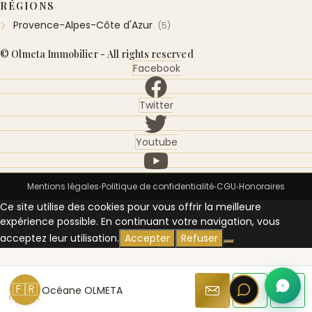
RÉGIONS
Provence-Alpes-Côte d'Azur
(5)
© Olmeta Immobilier - All rights reserved
Facebook
Twitter
Youtube
Mentions légales
Politique de confidentialité
CGU
Honoraires
•
•
•
Ce site utilise des cookies pour vous offrir la meilleure
expérience possible. En continuant votre navigation, vous
acceptez leur utilisation.
Accepter
Refuser
🇫🇷
Océane OLMETA