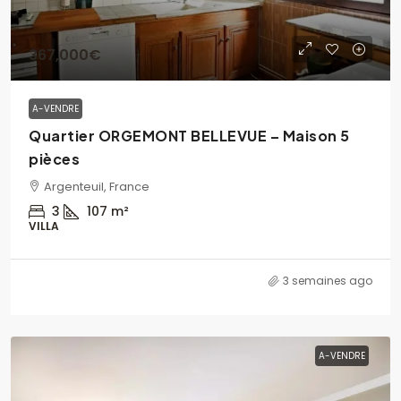
367,000€
A-VENDRE
Quartier ORGEMONT BELLEVUE – Maison 5
pièces
Argenteuil, France
3
107
m²
VILLA
3 semaines ago
A-VENDRE