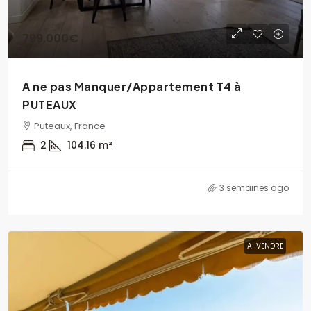
799,000€
A ne pas Manquer/Appartement T4 à
PUTEAUX
Puteaux, France
2
104.16
m²
3 semaines ago
A-VENDRE