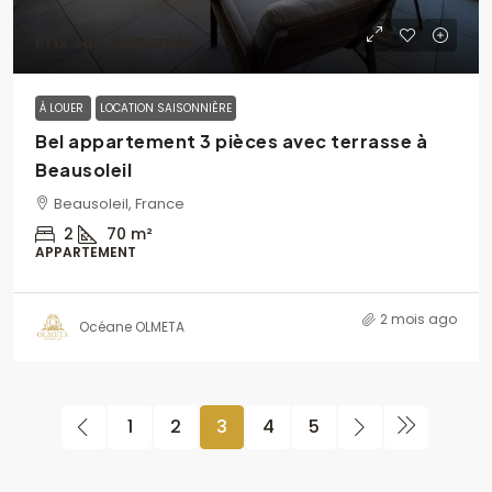
Prix sur demande
À LOUER
LOCATION SAISONNIÈRE
Bel appartement 3 pièces avec terrasse à
Beausoleil
Beausoleil, France
2
70
m²
APPARTEMENT
2 mois ago
Océane OLMETA
1
2
3
4
5