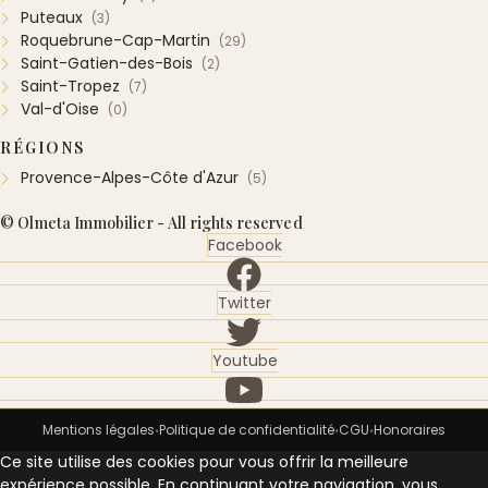
Puteaux
(3)
Roquebrune-Cap-Martin
(29)
Saint-Gatien-des-Bois
(2)
Saint-Tropez
(7)
Val-d'Oise
(0)
RÉGIONS
Provence-Alpes-Côte d'Azur
(5)
© Olmeta Immobilier - All rights reserved
Facebook
Twitter
Youtube
Mentions légales
Politique de confidentialité
CGU
Honoraires
•
•
•
Ce site utilise des cookies pour vous offrir la meilleure
expérience possible. En continuant votre navigation, vous