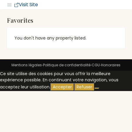
Visit Site
Favorites
You don't have any property listed.
Mentions légales
Politique de confidentialité
CGU
Honoraires
•
•
•
Ce site utilise des cookies pour vous offrir la meilleure
expérience possible. En continuant votre navigation, vous
acceptez leur utilisation.
Accepter
Refuser